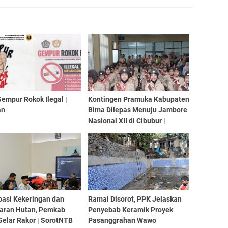
Gempur Rokok Ilegal |
Kontingen Pramuka Kabupaten
an
Bima Dilepas Menuju Jambore
Nasional XII di Cibubur |
SorotNTB
pasi Kekeringan dan
Ramai Disorot, PPK Jelaskan
aran Hutan, Pemkab
Penyebab Keramik Proyek
Gelar Rakor | SorotNTB
Pasanggrahan Wawo