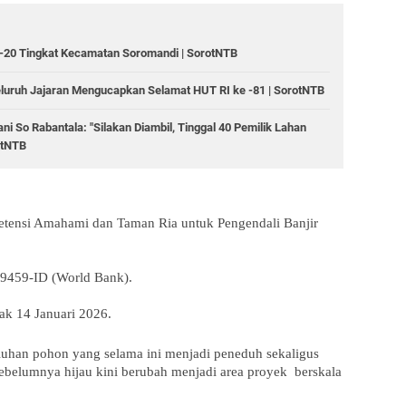
20 Tingkat Kecamatan Soromandi | SorotNTB ‎
eluruh Jajaran Mengucapkan Selamat HUT RI ke -81 | SorotNTB
 So Rabantala: "Silakan Diambil, Tinggal 40 Pemilik Lahan
otNTB
ensi Amahami dan Taman Ria untuk Pengendali Banjir 
9459-ID (World Bank).
ak 14 Januari 2026.
han pohon yang selama ini menjadi peneduh sekaligus 
belumnya hijau kini berubah menjadi area proyek  berskala 