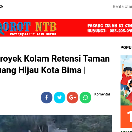
Berita Ut
26
POPU
, Proyek Kolam Retensi Taman
ang Hijau Kota Bima |
Komentar