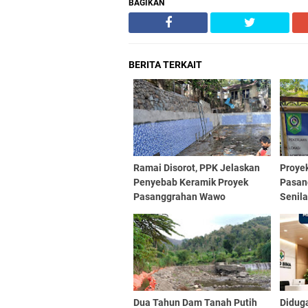
BAGIKAN
BERITA TERKAIT
Ramai Disorot, PPK Jelaskan
Proye
Penyebab Keramik Proyek
Pasan
Pasanggrahan Wawo
Senila
Dibongkar | SorotNTB
Menge
Dua Tahun Dam Tanah Putih
Didug