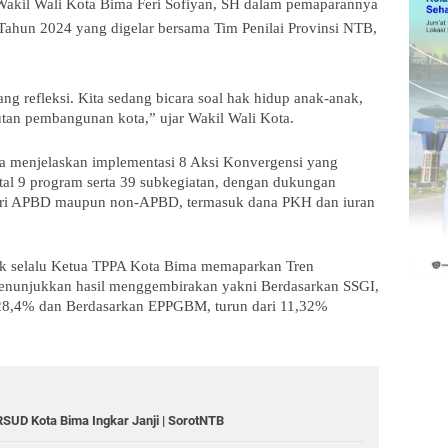
 Wakil Wali Kota Bima Feri Sofiyan, SH dalam pemaparannya
 Tahun 2024 yang digelar bersama Tim Penilai Provinsi NTB,
ang refleksi. Kita sedang bicara soal hak hidup anak-anak,
tan pembangunan kota,” ujar Wakil Wali Kota.
a menjelaskan implementasi 8 Aksi Konvergensi yang
tal 9 program serta 39 subkegiatan, dengan dukungan
dari APBD maupun non-APBD, termasuk dana PKH dan iuran
ak selalu Ketua TPPA Kota Bima memaparkan Tren
menunjukkan hasil menggembirakan yakni Berdasarkan SSGI,
 28,4% dan Berdasarkan EPPGBM, turun dari 11,32%
RSUD Kota Bima Ingkar Janji | SorotNTB