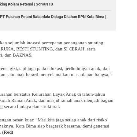
ing Kolam Retensi | SorotNTB
T Puluhan Petani Rabantala Diduga Ditahan BPN Kota Bima |
rkan sejumlah inovasi percepatan penanganan stunting,
 RUKA, BESTI STUNTING, dan SI CERAH, serta
eri, dan BAZNAS.
ensi gizi, tapi juga pada edukasi, perlindungan anak, dan
an satu anak berarti menyelamatkan masa depan bangsa,”
urahan berstatus Kelurahan Layak Anak di tahun-tahun
ekolah Ramah Anak, dan masjid ramah anak menjadi bagian
g secara budaya dan struktural.
an pesan kuat: “Mari kita jaga setiap anak dari risiko
n haknya. Kota Bima siap bergerak bersama, demi generasi
g.
(Red)