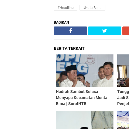
#Headline
#Kota Bima
BAGIKAN
BERITA TERKAIT
Hadrah Sambut Selasa
Tungg
Menyapa Kecamatan Monta
Jadi S
Bima | SorotNTB
Penje
Bima 