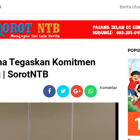
Berita Ut
6
POPU
ima Tegaskan Komitmen
 | SorotNTB
Komentar