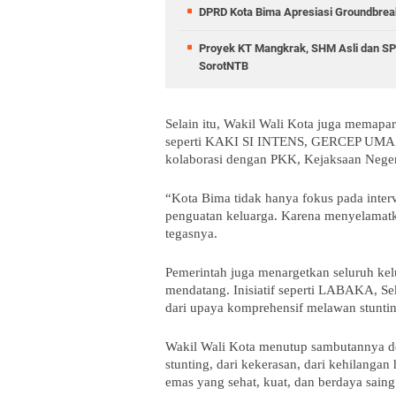
DPRD Kota Bima Apresiasi Groundbreak
Proyek KT Mangkrak, SHM Asli dan SPP
SorotNTB
Selain itu, Wakil Wali Kota juga memapa
seperti KAKI SI INTENS, GERCEP UMA
kolaborasi dengan PKK, Kejaksaan Neg
“Kota Bima tidak hanya fokus pada interv
penguatan keluarga. Karena menyelamatk
tegasnya.
Pemerintah juga menargetkan seluruh kel
mendatang. Inisiatif seperti LABAKA, S
dari upaya komprehensif melawan stuntin
Wakil Wali Kota menutup sambutannya deng
stunting, dari kekerasan, dari kehilanga
emas yang sehat, kuat, dan berdaya sain