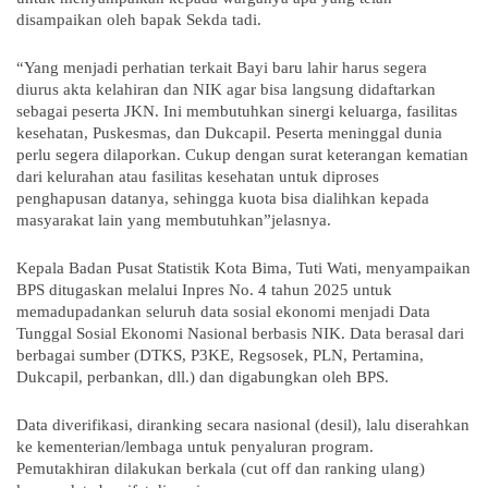
disampaikan oleh bapak Sekda tadi.
“Yang menjadi perhatian terkait Bayi baru lahir harus segera
diurus akta kelahiran dan NIK agar bisa langsung didaftarkan
sebagai peserta JKN. Ini membutuhkan sinergi keluarga, fasilitas
kesehatan, Puskesmas, dan Dukcapil. Peserta meninggal dunia
perlu segera dilaporkan. Cukup dengan surat keterangan kematian
dari kelurahan atau fasilitas kesehatan untuk diproses
penghapusan datanya, sehingga kuota bisa dialihkan kepada
masyarakat lain yang membutuhkan”jelasnya.
Kepala Badan Pusat Statistik Kota Bima, Tuti Wati, menyampaikan
BPS ditugaskan melalui Inpres No. 4 tahun 2025 untuk
memadupadankan seluruh data sosial ekonomi menjadi Data
Tunggal Sosial Ekonomi Nasional berbasis NIK. Data berasal dari
berbagai sumber (DTKS, P3KE, Regsosek, PLN, Pertamina,
Dukcapil, perbankan, dll.) dan digabungkan oleh BPS.
Data diverifikasi, diranking secara nasional (desil), lalu diserahkan
ke kementerian/lembaga untuk penyaluran program.
Pemutakhiran dilakukan berkala (cut off dan ranking ulang)