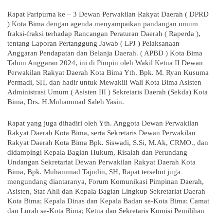
Rapat Paripurna ke – 3 Dewan Perwakilan Rakyat Daerah ( DPRD
) Kota Bima dengan agenda menyampaikan pandangan umum
fraksi-fraksi terhadap Rancangan Peraturan Daerah ( Raperda ),
tentang Laporan Pertanggung Jawab ( LPJ ) Pelaksanaan
Anggaran Pendapatan dan Belanja Daerah. ( APBD ) Kota Bima
Tahun Anggaran 2024, ini di Pimpin oleh Wakil Ketua II Dewan
Perwakilan Rakyat Daerah Kota Bima Yth. Bpk. M. Ryan Kusuma
Permadi, SH, dan hadir untuk Mewakili Wali Kota Bima Asisten
Administrasi Umum ( Asisten III ) Sekretaris Daerah (Sekda) Kota
Bima, Drs. H.Muhammad Saleh Yasin.
Rapat yang juga dihadiri oleh Yth. Anggota Dewan Perwakilan
Rakyat Daerah Kota Bima, serta Sekretaris Dewan Perwakilan
Rakyat Daerah Kota Bima Bpk. Siswadi, S.Si, M.Ak, CRMO., dan
didampingi Kepala Bagian Hukum, Risalah dan Perundang –
Undangan Sekretariat Dewan Perwakilan Rakyat Daerah Kota
Bima, Bpk. Muhammad Tajudin, SH, Rapat tersebut juga
mengundang diantaranya, Forum Komunikasi Pimpinan Daerah,
Asisten, Staf Ahli dan Kepala Bagian Lingkup Sekretariat Daerah
Kota Bima; Kepala Dinas dan Kepala Badan se-Kota Bima; Camat
dan Lurah se-Kota Bima; Ketua dan Sekretaris Komisi Pemilihan