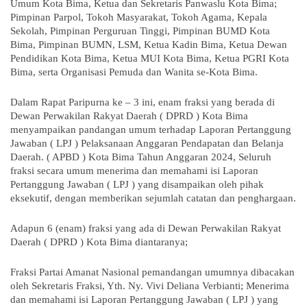
Umum Kota Bima, Ketua dan Sekretaris Panwaslu Kota Bima;
Pimpinan Parpol, Tokoh Masyarakat, Tokoh Agama, Kepala
Sekolah, Pimpinan Perguruan Tinggi, Pimpinan BUMD Kota
Bima, Pimpinan BUMN, LSM, Ketua Kadin Bima, Ketua Dewan
Pendidikan Kota Bima, Ketua MUI Kota Bima, Ketua PGRI Kota
Bima, serta Organisasi Pemuda dan Wanita se-Kota Bima.
Dalam Rapat Paripurna ke – 3 ini, enam fraksi yang berada di
Dewan Perwakilan Rakyat Daerah ( DPRD ) Kota Bima
menyampaikan pandangan umum terhadap Laporan Pertanggung
Jawaban ( LPJ ) Pelaksanaan Anggaran Pendapatan dan Belanja
Daerah. ( APBD ) Kota Bima Tahun Anggaran 2024, Seluruh
fraksi secara umum menerima dan memahami isi Laporan
Pertanggung Jawaban ( LPJ ) yang disampaikan oleh pihak
eksekutif, dengan memberikan sejumlah catatan dan penghargaan.
Adapun 6 (enam) fraksi yang ada di Dewan Perwakilan Rakyat
Daerah ( DPRD ) Kota Bima diantaranya;
Fraksi Partai Amanat Nasional pemandangan umumnya dibacakan
oleh Sekretaris Fraksi, Yth. Ny. Vivi Deliana Verbianti; Menerima
dan memahami isi Laporan Pertanggung Jawaban ( LPJ ) yang