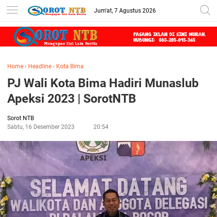
Jum'at, 7 Agustus 2026
Home
›
Headline
›
Kota Bima
PJ Wali Kota Bima Hadiri Munaslub
Apeksi 2023 | SorotNTB
Sorot NTB
Sabtu, 16 Desember 2023
20:54