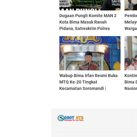
Dugaan Pungli Komite MAN 2
Pembe
Kota Bima Masuk Ranah
Melay
Pidana, Satreskrim Polres
Warga 
Bima Kota Resmi Mulai
Sorot
Penyelidikan | SorotNTB
Wabup Bima Irfan Resmi Buka
Konti
MTQ Ke-20 Tingkat
Bima 
Kecamatan Soromandi |
Nasion
SorotNTB ‎
Sorot