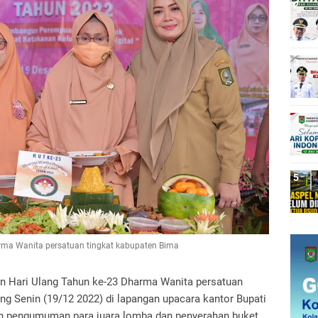
rma Wanita persatuan tingkat kabupaten Bima
an Hari Ulang Tahun ke-23 Dharma Wanita persatuan
ng Senin (19/12 2022) di lapangan upacara kantor Bupati
ain pengumuman para juara lomba dan penyerahan buket