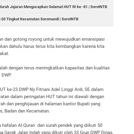
eluruh Jajaran Mengucapkan Selamat HUT RI ke -81 | SorotNTB
20 Tingkat Kecamatan Soromandi | SorotNTB ‎
 dan gotong royong untuk mewujudkan emansipasi
an dahulu harus terus kita kembangkan karena kita
akat.
dalah dengan terus meningkatkan kapasitas dan kualitas
ta DWP.
T ke-23 DWP Ny Fitriani Adel Linggi Ardi, SE dalam
atan dalam peringatan HUT tahun ini diawali dengan
rah dan penghijauan di halaman kantor Bupati yang
as, Badan dan Kecamatan.
a hafalan Al-Quran dan surah pendek yang diikuti 50
 Gerak Jalan Indah yang dikuti oleh 33 Grup DWP Dinas,