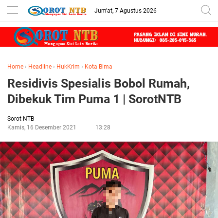
Jum'at, 7 Agustus 2026
Home
›
Headline
›
HukKrim
›
Kota Bima
Residivis Spesialis Bobol Rumah,
Dibekuk Tim Puma 1 | SorotNTB
Sorot NTB
Kamis, 16 Desember 2021
13:28