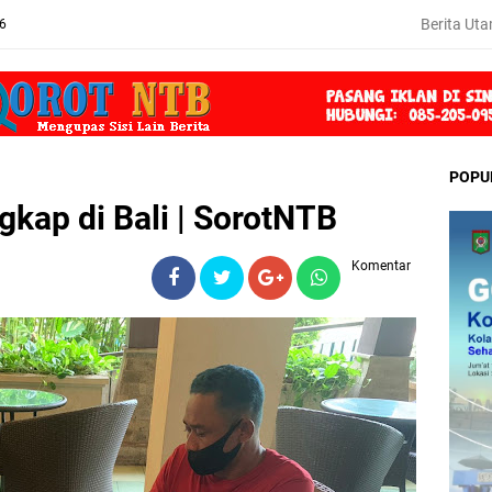
Berita Ut
26
POPU
kap di Bali | SorotNTB
Komentar