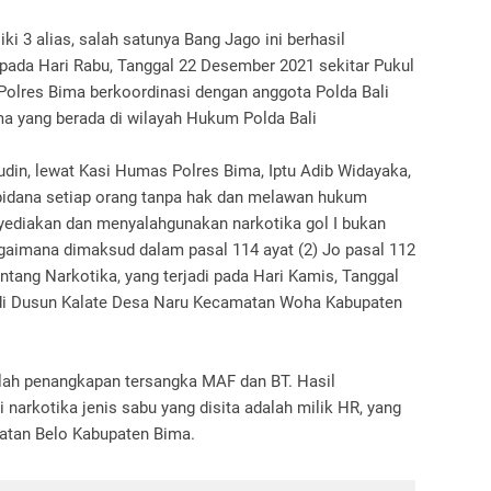
i 3 alias, salah satunya Bang Jago ini berhasil
 pada Hari Rabu, Tanggal 22 Desember 2021 sekitar Pukul
Polres Bima berkoordinasi dengan anggota Polda Bali
a yang berada di wilayah Hukum Polda Bali
in, lewat Kasi Humas Polres Bima, Iptu Adib Widayaka,
k pidana setiap orang tanpa hak dan melawan hukum
ediakan dan menyalahgunakan narkotika gol I bukan
gaimana dimaksud dalam pasal 114 ayat (2) Jo pasal 112
ntang Narkotika, yang terjadi pada Hari Kamis, Tanggal
 di Dusun Kalate Desa Naru Kecamatan Woha Kabupaten
elah penangkapan tersangka MAF dan BT. Hasil
narkotika jenis sabu yang disita adalah milik HR, yang
tan Belo Kabupaten Bima.