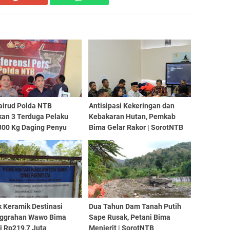
airud Polda NTB
Antisipasi Kekeringan dan
an 3 Terduga Pelaku
Kebakaran Hutan, Pemkab
300 Kg Daging Penyu
Bima Gelar Rakor | SorotNTB
| SorotNTB
k Keramik Destinasi
Dua Tahun Dam Tanah Putih
ggrahan Wawo Bima
Sape Rusak, Petani Bima
i Rp219,7 Juta
Menjerit | SorotNTB