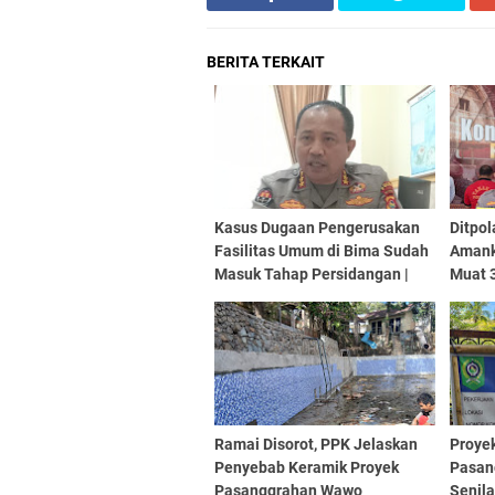
BERITA TERKAIT
Kasus Dugaan Pengerusakan
Ditpol
Fasilitas Umum di Bima Sudah
Amank
Masuk Tahap Persidangan |
Muat 
SorotNTB
Hijau 
Ramai Disorot, PPK Jelaskan
Proye
Penyebab Keramik Proyek
Pasan
Pasanggrahan Wawo
Senila