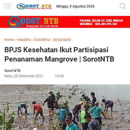
Minggu, 9 Agustus 2026
Home
›
Headline
›
Kota Bima
›
Serba-Serbi
BPJS Kesehatan Ikut Partisipasi
Penanaman Mangrove | SorotNTB
Sorot NTB
Rabu, 08 Desember 2021
14:04