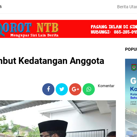
Berita Ut
26
POPU
mbut Kedatangan Anggota
Komentar