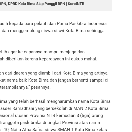
n BPN, DPRD Kota Bima Siap Panggil BPN | SorotNTB
sih kepada para pelatih dan Purna Paskibra Indonesia
ik dan menggembleng siswa siswi Kota Bima sehingga
a.
pilih agar ke depannya mampu menjaga dan
h diberikan karena kepercayaan ini cukup mahal.
an dari daerah yang diambil dari Kota Bima yang artinya
kat nama baik Kota Bima dan jangan berhenti sampai di
terampilannya,” pesannya.
 Bima yang telah berhasil mengharumkan nama Kota Bima
i Yasser Ramadhani yang bersekolah di MAN 2 Kota Bima
asional utusan Provinsi NTB kemudian 3 (tiga) orang
i anggota paskibraka di tingkat Provinsi atas nama
s 10, Naila Atha Safira siswa SMAN 1 Kota Bima kelas