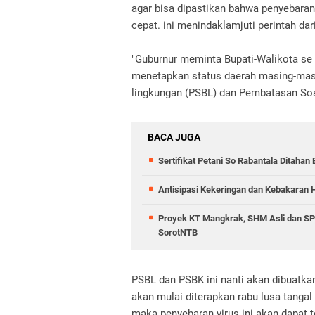
agar bisa dipastikan bahwa penyebaran 
cepat. ini menindaklamjuti perintah dar
"Guburnur meminta Bupati-Walikota se 
menetapkan status daerah masing-mas
lingkungan (PSBL) dan Pembatasan Sosi
BACA JUGA
Sertifikat Petani So Rabantala Ditaha
Antisipasi Kekeringan dan Kebakaran 
Proyek KT Mangkrak, SHM Asli dan SPP
SorotNTB
PSBL dan PSBK ini nanti akan dibuatka
akan mulai diterapkan rabu lusa tangal
maka penyebaran virus ini akan dapat t