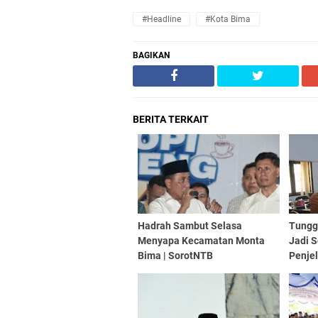
#Headline
#Kota Bima
BAGIKAN
BERITA TERKAIT
Hadrah Sambut Selasa
Tungg
Menyapa Kecamatan Monta
Jadi S
Bima | SorotNTB
Penje
Bima 