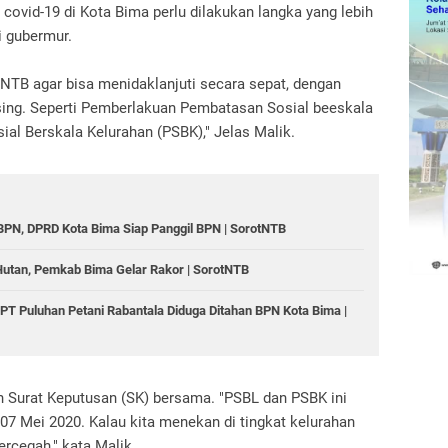
covid-19 di Kota Bima perlu dilakukan langka yang lebih
i gubermur.
NTB agar bisa menidaklanjuti secara sepat, dengan
ing. Seperti Pemberlakuan Pembatasan Sosial beeskala
al Berskala Kelurahan (PSBK)," Jelas Malik.
n BPN, DPRD Kota Bima Siap Panggil BPN | SorotNTB
Hutan, Pemkab Bima Gelar Rakor | SorotNTB
T Puluhan Petani Rabantala Diduga Ditahan BPN Kota Bima |
n Surat Keputusan (SK) bersama. "PSBL dan PSBK ini
 07 Mei 2020. Kalau kita menekan di tingkat kelurahan
ercegah," kata Malik.