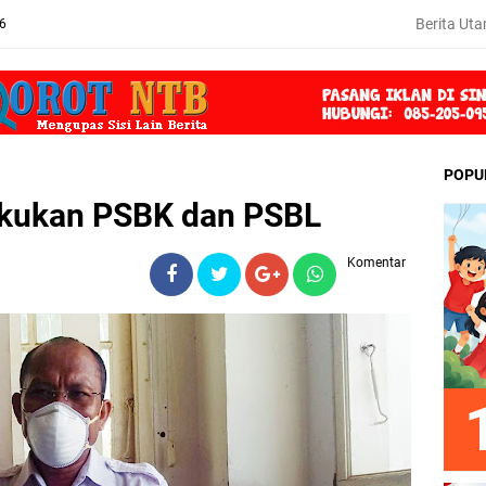
Berita Ut
26
POPU
akukan PSBK dan PSBL
Komentar