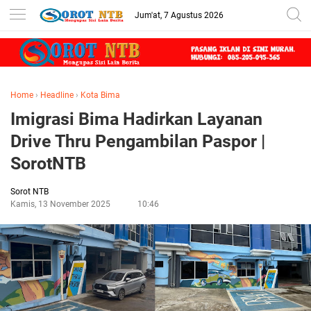
Jum'at, 7 Agustus 2026
Home
›
Headline
›
Kota Bima
Imigrasi Bima Hadirkan Layanan
Drive Thru Pengambilan Paspor |
SorotNTB
Sorot NTB
Kamis, 13 November 2025
10:46