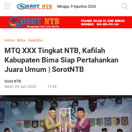
Minggu, 9 Agustus 2026
Home
›
Bima
›
Headline
MTQ XXX Tingkat NTB, Kafilah
Kabupaten Bima Siap Pertahankan
Juara Umum | SorotNTB
Sorot NTB
Senin, 24 Juni 2024
12:54