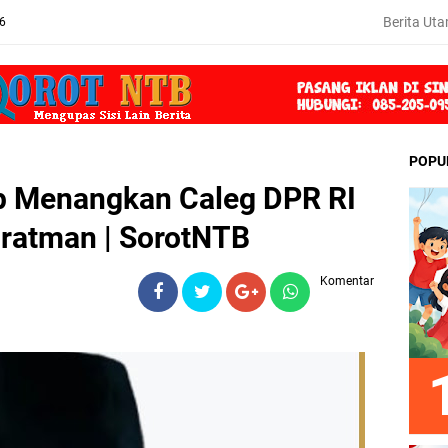
Berita Ut
26
POPU
ap Menangkan Caleg DPR RI
pratman | SorotNTB
Komentar