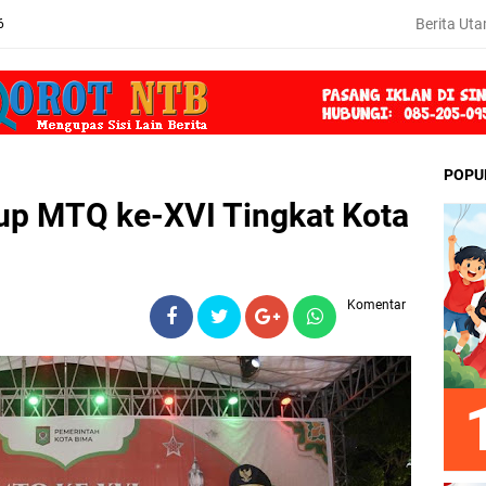
Berita Ut
6
POPU
up MTQ ke-XVI Tingkat Kota
Komentar