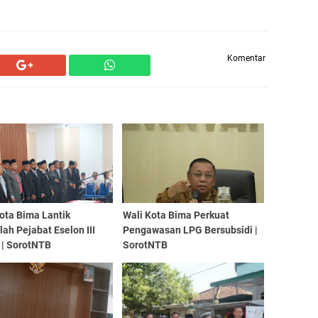
Komentar
ota Bima Lantik
Wali Kota Bima Perkuat
ah Pejabat Eselon III
Pengawasan LPG Bersubsidi |
 | SorotNTB
SorotNTB