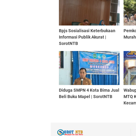
Bpjs Sosialisasi Keterbukaan
Pemko
Informasi Publik Akurat |
Murah
SorotNTB
Diduga SMPN 4 Kota Bima Jual
Wabup
Beli Buku Mapel | SorotNTB
MTQ K
Kecam
SorotN