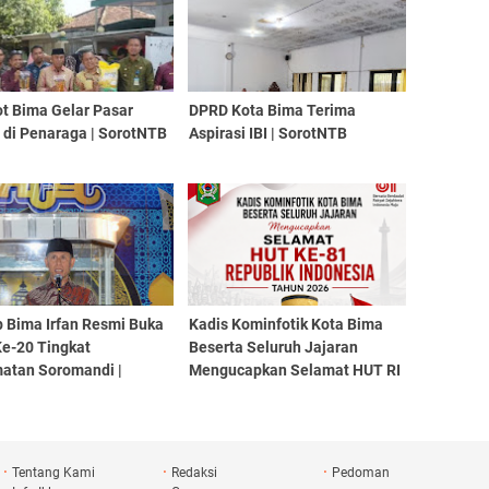
t Bima Gelar Pasar
DPRD Kota Bima Terima
 di Penaraga | SorotNTB
Aspirasi IBI | SorotNTB
 Bima Irfan Resmi Buka
Kadis Kominfotik Kota Bima
e-20 Tingkat
Beserta Seluruh Jajaran
atan Soromandi |
Mengucapkan Selamat HUT RI
TB ‎
ke -81 | SorotNTB
Tentang Kami
Redaksi
Pedoman