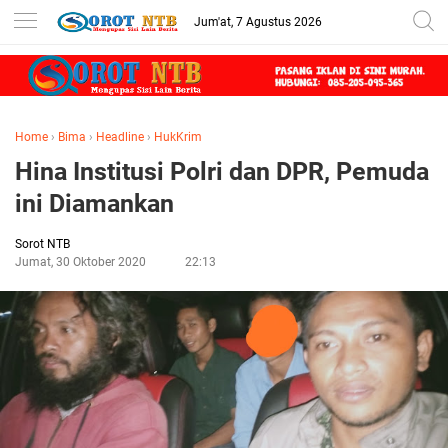
Jum'at, 7 Agustus 2026
Home
›
Bima
›
Headline
›
HukKrim
Hina Institusi Polri dan DPR, Pemuda
ini Diamankan
Sorot NTB
Jumat, 30 Oktober 2020
22:13